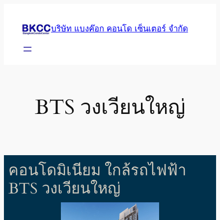
Skip
to
บริษัท แบงค๊อก คอนโด เซ็นเตอร์ จำกัด
content
BTS วงเวียนใหญ่
คอนโดมิเนียม ใกล้รถไฟฟ้า
BTS วงเวียนใหญ่