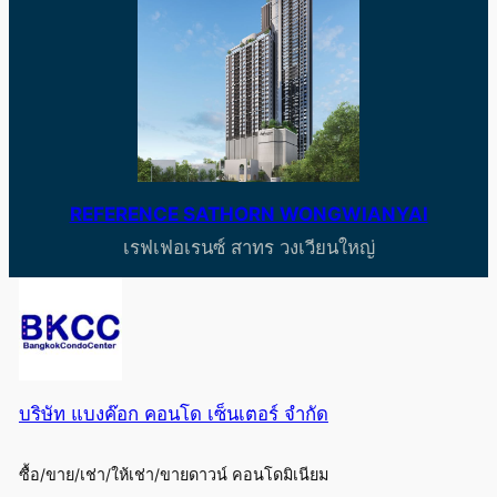
REFERENCE SATHORN WONGWIANYAI
เรฟเฟอเรนซ์ สาทร วงเวียนใหญ่
บริษัท แบงค๊อก คอนโด เซ็นเตอร์ จำกัด
ซื้อ/ขาย/เช่า/ให้เช่า/ขายดาวน์ คอนโดมิเนียม