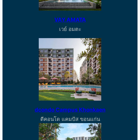
VAY AMATA
เวย์ อมตะ
dcondo Campus Khonkaen
ดีคอนโด แคมปัส ขอนแก่น