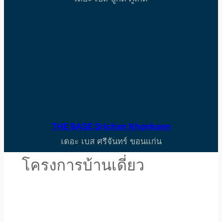
THE BASE Srichan Khonkaen
เดอะ เบส ศรีจันทร์ ขอนแก่น
โครงการบ้านเดี่ยว