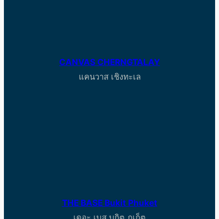
CANVAS CHERNGTALAY
แคนวาส เชิงทะเล
THE BASE Bukit Phuket
เดอะ เบส บูกิต ภูเก็ต