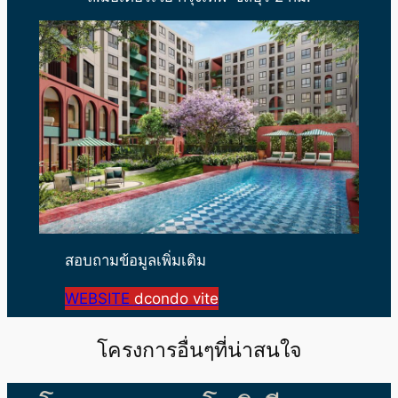
สอบถามข้อมูลเพิ่มเติม
WEBSITE
dcondo vite
โครงการอื่นๆที่น่าสนใจ