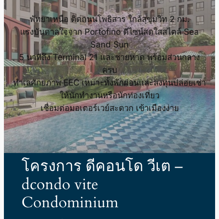
พัทยาเหนือ ติดถนนโพธิสาร ใกล้สุขุมวิท 2 กม.
แรงบันดาลใจจาก Portofino ดีไซน์สดใสสไตล์ Sea
Sand Sun
5 นาทีถึง Terminal 21 และชายหาด พร้อมส่วนกลาง
ครบ
ทำเลศักยภาพ EEC เหมาะทั้งพักผ่อนและลงทุนปล่อยเช่า
ให้นักทำงานหรือนักท่องเที่ยว
เชื่อมต่อมอเตอร์เวย์สะดวก เข้าเมืองง่าย
โครงการ ดีคอนโด วีเต –
dcondo vite
Condominium