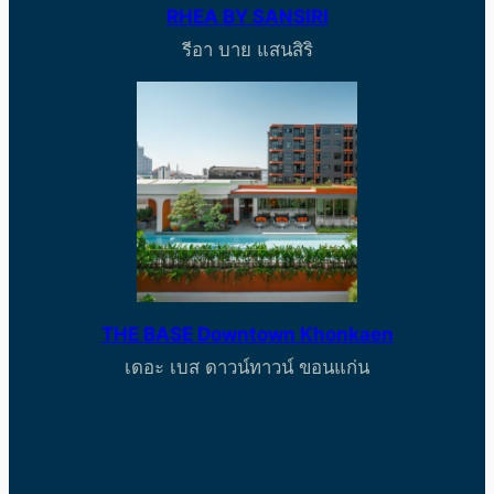
RHEA BY SANSIRI
รีอา บาย แสนสิริ
THE BASE Downtown Khonkaen
เดอะ เบส ดาวน์ทาวน์ ขอนแก่น