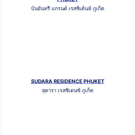
บันยันทรี แกรนด์ เรสซิเด้นท์ ภูเก็ต
SUDARA RESIDENCE PHUKET
สุดารา เรสซิเดนซ์ ภูเก็ต