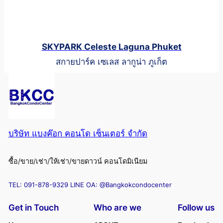
SKYPARK Celeste Laguna Phuket
สกายปาร์ค เซเลส ลากูน่า ภูเก็ต
บริษัท แบงค๊อก คอนโด เซ็นเตอร์ จำกัด
ซื้อ/ขาย/เช่า/ให้เช่า/ขายดาวน์ คอนโดมิเนียม
TEL: 091-878-9329 LINE OA: @Bangkokcondocenter
Get in Touch
Who are we
Follow us