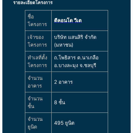
รายละเอียดโครงการ
ชื่อ
ดีคอนโด วีเต
โครงการ
เจ้าของ
บริษัท แสนสิริ จำกัด
โครงการ
(มหาชน)
ทำเลที่ตั้ง
ถ.โพธิสาร ต.นาเกลือ
โครงการ
อ.บางละมุง จ.ชลบุรี
จำนวน
2 อาคาร
อาคาร
จำนวน
8 ชั้น
ชั้น
จำนวน
495 ยูนิต
ยูนิต