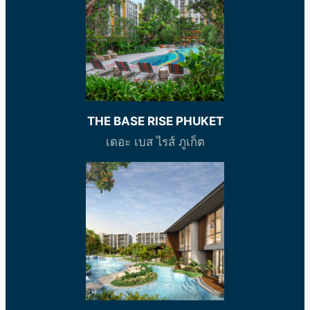
THE BASE RISE PHUKET
เดอะ เบส ไรส์ ภูเก็ต