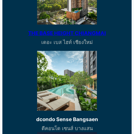
THE BASE HEIGHT CHIANGMAI
เดอะ เบส ไฮท์ เชียงใหม่
dcondo Sense Bangsaen
ดีคอนโด เซนส์ บางแสน