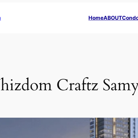
ด
Home
ABOUT
Condo
izdom Craftz Sam