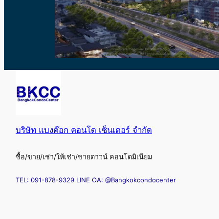
บริษัท แบงค๊อก คอนโด เซ็นเตอร์ จำกัด
ซื้อ/ขาย/เช่า/ให้เช่า/ขายดาวน์ คอนโดมิเนียม
TEL: 091-878-9329 LINE OA: @Bangkokcondocenter