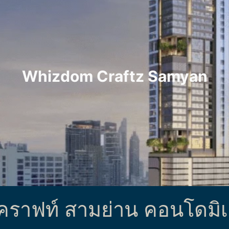
Whizdom Craftz Samyan
คราฟท์ สามย่าน คอนโดมิเ