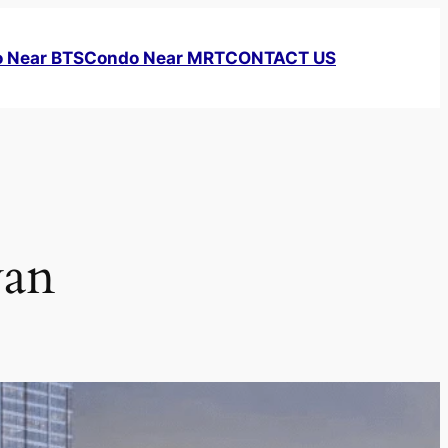
 Near BTS
Condo Near MRT
CONTACT US
yan